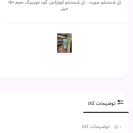
ژل شستشو صورت - ژل شستشو کوزارکس گود مورنینگ حجم 150
میل
توضیحات کالا
توضیحات کالا