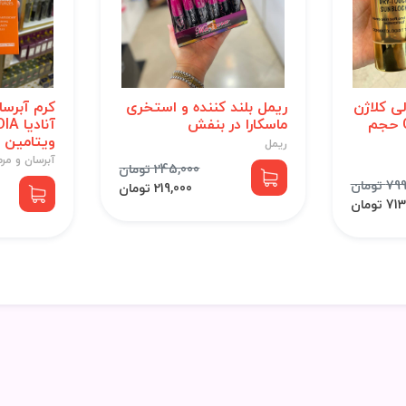
ی کلاژن
ریمل بلند کننده و استخری
کرم آبرس
COLLAGEN spf90 حجم
ماسکارا در بنفش
ویتامین C حجم 150 میل
ریمل
آبرسان و مر
245,000 تومان
 تومان
219,000 تومان
 تومان