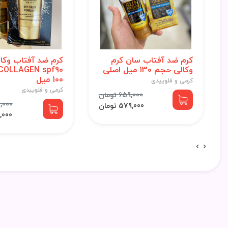
کرم ضد آفتاب سان کرم
کرم ضد آفتاب وکال
وکالی حجم 130 میل اصلی
100 میل
کرمی و فلوییدی
کرمی و فلوییدی
659,000 تومان
799,000
579,000 تومان
713,000