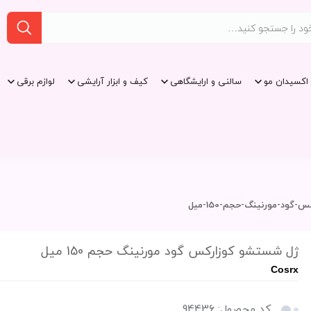
اکسیدان مو
سالنی و ارایشگاهی
کیف و ابزار آرایشی
لوازم برقی
ود-مورنینگ-حجم-150-میل
ژل شستشو کوزارکس گود مورنینگ حجم 150 میل
Cosrx
کد محصول: 94436