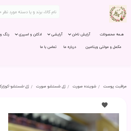
هـمه محصولات
آرایش ناخن
آرایشی
ادکلن و اسپری
رنگ و 
مکمل و مولتی ویتامین
درباره ما
تماس با ما
مراقبت پوست
شوینده صورت
ژل شستشو صورت
ژل-شستشو-کوزارکس-گ