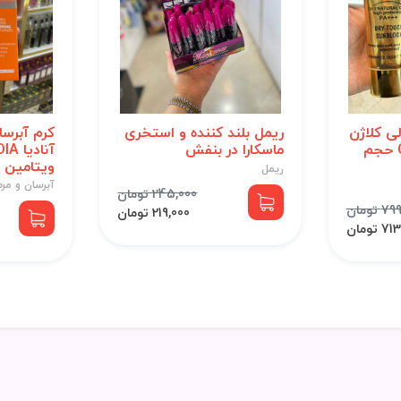
ی کلاژن
ریمل بلند کننده و استخری
کرم آبرس
COLLAGEN spf90 حجم
ماسکارا در بنفش
ویتامین C حجم 150 میل
ریمل
آبرسان و مر
245,000 تومان
 تومان
219,000 تومان
 تومان