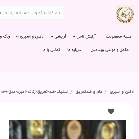
هـمه محصولات
آرایش ناخن
آرایشی
ادکلن و اسپری
رنگ و 
مکمل و مولتی ویتامین
درباره ما
تماس با ما
ادکلن و اسپری
مام و ضدتعریق
استیک-ضد-تعریق-زنانه-آمبرلا-مدل-snow-حجم-90-میلی-لیتر