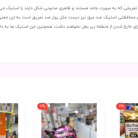
دل SNOW در واقع رول های ضد تعریقی که به صورت جامد هستند و ظاهری صابونی شکل دارند ر
م محافظتی استیک ضد عرق نیز درست مثل رول ضد تعریق است به این معنی
رای خارج شدن از منطقه زیر بغل نخواهند داشت. همچنین این استیک ها به دلی
11%
11%