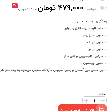
479,000 تومان
9%
قیمت :
528,000 تومان
فاقد آلومینیوم، الکل و پارابن
حاوی منیزیوم
حاوی زینک
حاوی روغن
نارگیل، گلیسیرین و شی باتر
حاوی ویتامین E
پل حسی بین آسمان و زمین. شروعی تازه که منتهی می‌شود به یک عطر ظریف و 
تعداد
افزودن به سبد خرید