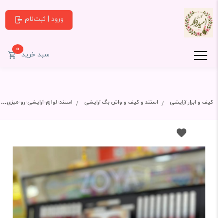
ورود | ثبت‌نام
0
سبد خرید
کیف و ابزار آرایشی
استند و کیف و واش بگ آرایشی
استند-لوازم-آرایشی-رو-میزی-اکرولیک