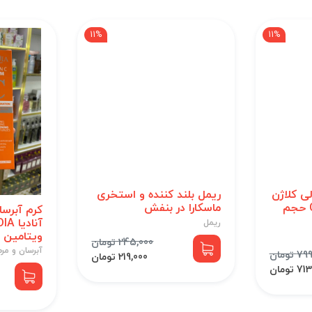
11%
11%
ی کلاژن
ریمل بلند کننده و استخری
COLLAGEN spf90 حجم
ماسکارا در بنفش
کرم آبرس
ریمل
ویتامین C حجم 150 میل
245,000 تومان
آبرسان و مر
 تومان
219,000 تومان
 تومان