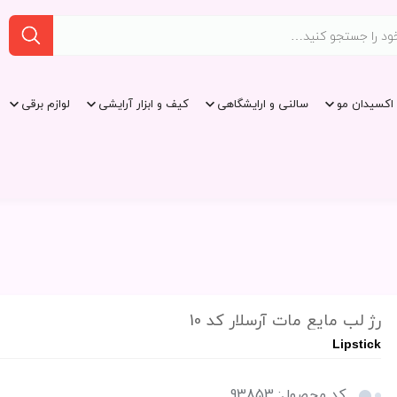
اکسیدان مو
سالنی و ارایشگاهی
کیف و ابزار آرایشی
لوازم برقی
رژ لب مایع مات آرسلار کد 10
Lipstick
کد محصول: 93853