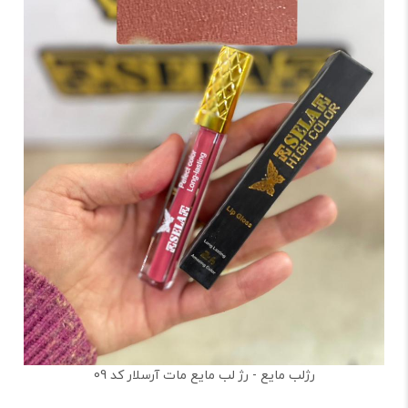
رژلب مایع - رژ لب مایع مات آرسلار کد 09