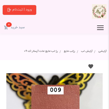
ورود | ثبت‌نام
0
سبد خرید
آرایشی
آرایش لب
رژلب مایع
رژ-لب-مایع-مات-آرسلار-کد-09