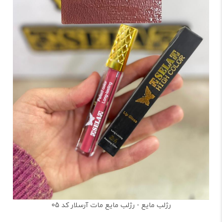
رژلب مایع - رژلب مایع مات آرسلار کد 05