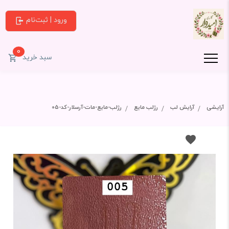
ورود | ثبت‌نام
0
سبد خرید
آرایشی
آرایش لب
رژلب مایع
رژلب-مایع-مات-آرسلار-کد-05