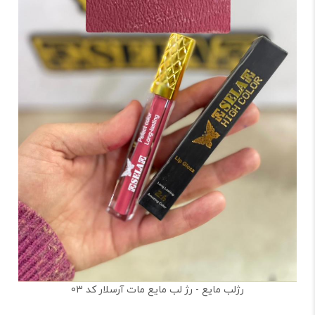
رژلب مایع - رژ لب مایع مات آرسلار کد 03