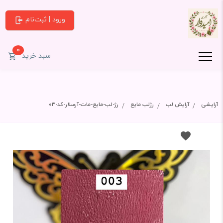
ورود | ثبت‌نام
0
سبد خرید
آرایشی
آرایش لب
رژلب مایع
رژ-لب-مایع-مات-آرسلار-کد-03