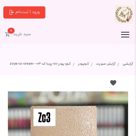
ورود | ثبت‌نام
0
سبد خرید
آرایشی
آرایش صورت
کرمپودر
کرم-پودر-cc-زویا-کد-03---zoya-cc-cream