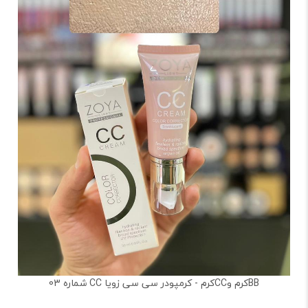
BBکرم وCCکرم - کرمپودر سی سی زویا CC شماره 03