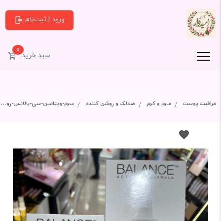
ورود | ثبت‌نام
0
سبد خرید
مراقبت پوست
سرم و کرم
ضدلک و روشن کننده
سرم-ویتامین-سی-بالانس-روشن-کننده-پوست-حجم-30-میل-(اصل)