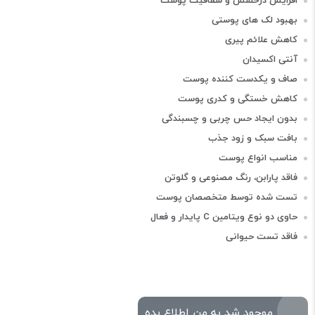
افزایش درخشش و شفافیت پوست
بهبود لک های پوستی
کاهش علائم پیری
آنتی اکسیدان
صاف و یکدست کننده پوست
کاهش خستگی و کدری پوست
بدون ایجاد حس چربی و چسبندگی
بافت سبک و زود جذب
مناسب انواع پوست
فاقد پارابن، رنگ مصنوعی و گلوتن
تست شده توسط متخصصان پوست
حاوی دو نوع ویتامین C پایدار و فعال
فاقد تست حیوانی
موجود شد به من اطلاع بده