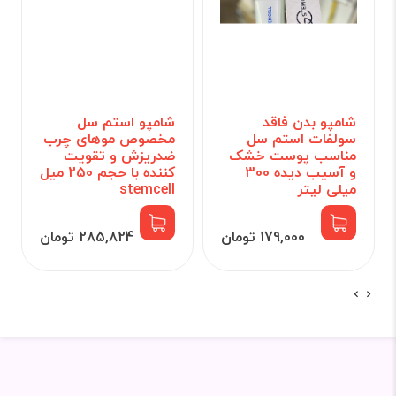
شامپو بدن فاقد
شامپو استم سل
سولفات استم سل
مخصوص موهای چرب
مناسب پوست خشک
ضدریزش و تقویت
و آسیب دیده 300
کننده با حجم 250 میل
میلی لیتر
stemcell
179,000 تومان
285,824 تومان