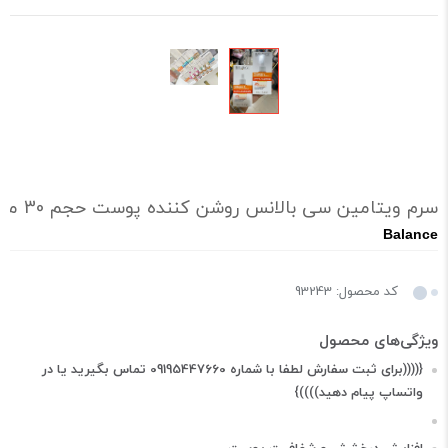
سرم ویتامین سی بالانس روشن کننده پوست حجم 30 میل (اصل)
Balance
کد محصول: 93243
{((((برای ثبت سفارش لطفا با شماره 09195447660 تماس بگیرید یا در
واتساپ پیام دهید))))}