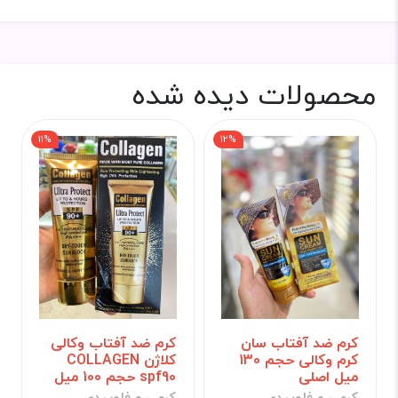
محصولات دیده شده
11%
12%
کرم ضد آفتاب سان
کرم ضد آفتاب وکالی
کرم وکالی حجم 130
کلاژن COLLAGEN
میل اصلی
spf90 حجم 100 میل
کرمی و فلوییدی
کرمی و فلوییدی