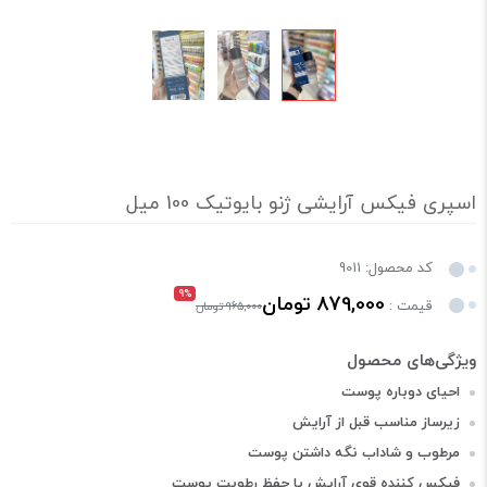
اسپری فیکس آرایشی ژنو بایوتیک 100 میل
کد محصول: 9011
9%
879,000 تومان
قیمت :
965,000 تومان
احیای دوباره پوست
زیرساز مناسب قبل از آرایش
مرطوب و شاداب نگه داشتن پوست
فیکس کننده قوی آرایش با حفظ رطوبت پوست