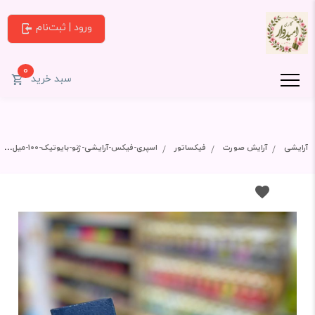
ورود | ثبت‌نام
0
سبد خرید
آرایشی
آرایش صورت
فیکساتور
اسپری-فیکس-آرایشی-ژنو-بایوتیک-100-میل