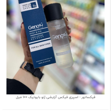
فیکساتور - اسپری فیکس آرایشی ژنو بایوتیک 100 میل