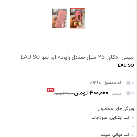
مینی ادکلن 25 میل صندل رایحه ای سو EAU SO
EAU SO
کد محصول: 89365
20%
400,000 تومان
قیمت :
498,000 تومان
نت ابتدایی: میوه‌جات
نت میانی: سیب