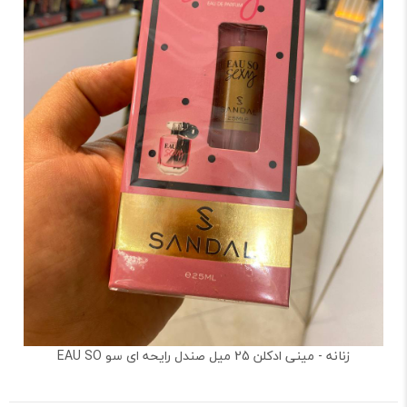
زنانه - مینی ادکلن 25 میل صندل رایحه ای سو EAU SO