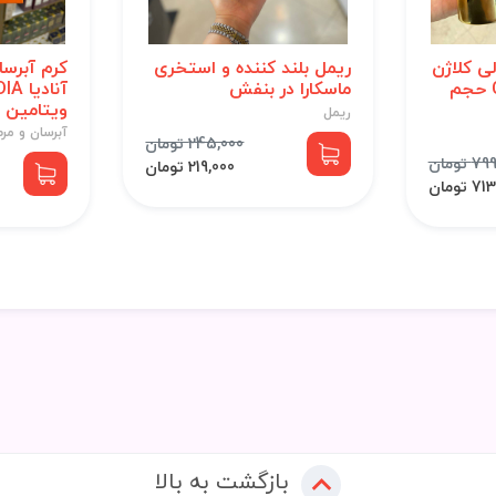
ی کلاژن
ریمل بلند کننده و استخری
کرم آبرس
COLLAGEN spf90 حجم
ماسکارا در بنفش
ویتامین C حجم 150 میل
ریمل
آبرسان و مر
245,000 تومان
 تومان
219,000 تومان
 تومان
بازگشت به بالا