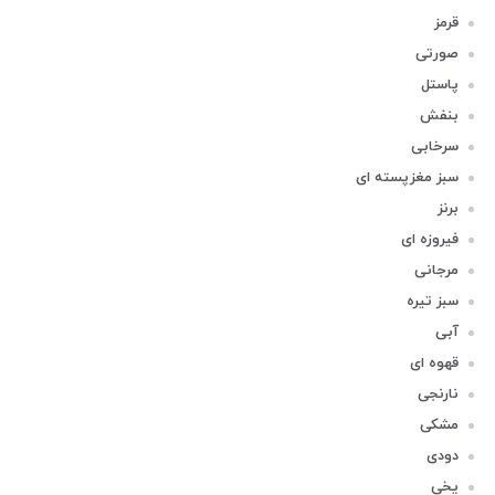
قرمز
صورتی
پاستل
بنفش
سرخابی
سبز مغزپسته ای
برنز
فیروزه ای
مرجانی
سبز تیره
آبی
قهوه ای
نارنجی
مشکی
دودی
یخی