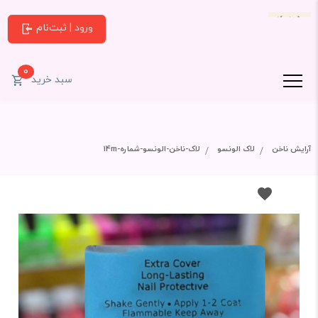
ورود | ثبت‌نام
0
سبد خرید
آرایش ناخن
لاک الونسو
لاک-ناخن-الونسو-شماره-14m