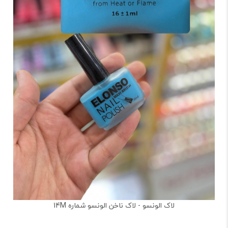
لاک الونسو - لاک ناخن الونسو شماره 14M