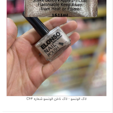
لاک الونسو - لاک ناخن الونسو شماره C64