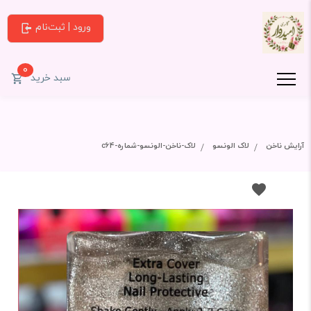
ورود | ثبت‌نام
0
سبد خرید
آرایش ناخن
لاک الونسو
لاک-ناخن-الونسو-شماره-c64