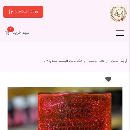
ورود | ثبت‌نام
0
سبد خرید
آرایش ناخن
لاک الونسو
لاک-ناخن-الونسو-شماره-g12