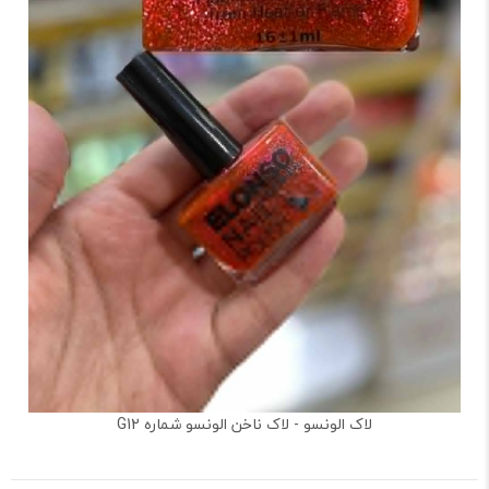
لاک الونسو - لاک ناخن الونسو شماره G12