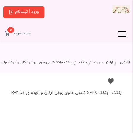
ورود | ثبت‌نام
0
سبد خرید
آرایشی
آرایش صورت
پنکک
پنکک-spf8-کنسی-حاوی-روغن-آرگان-و-آلوئه-ورا-کد-r04
پنکک - پنکک SPF8 کنسی حاوی روغن آرگان و آلوئه ورا کد R04