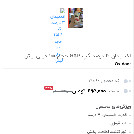
اکسیدان 3 درصد گپ GAP حجم 100 میلی لیتر
Oxidant
کد محصول: 79596
33%
295,000 تومان
قیمت :
439,000 تومان
قدرت اکسیدان: 3 درصد
ضد قرمزی
نرم کننده، لطافت بخش