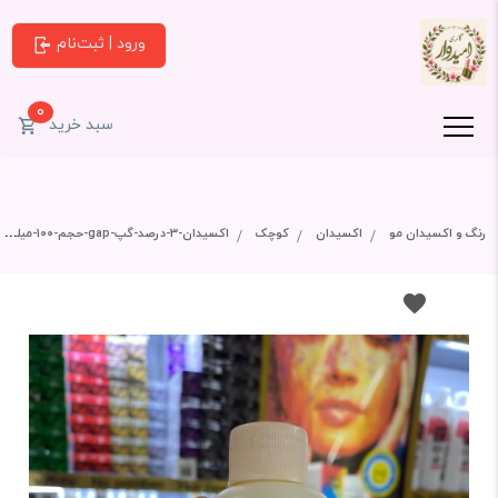
ورود | ثبت‌نام
0
سبد خرید
رنگ و اکسیدان مو
اکسیدان
کوچک
اکسیدان-3-درصد-گپ-gap-حجم-۱۰۰-میلی-لیتر