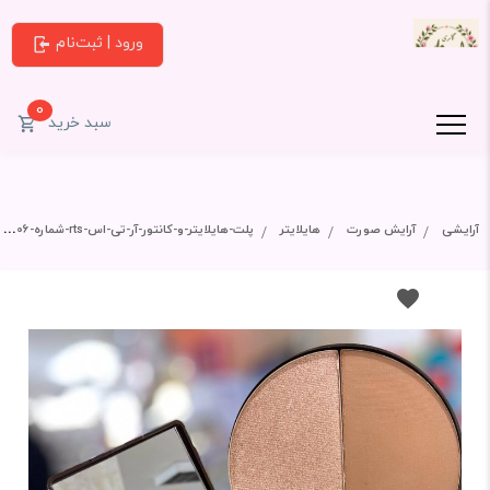
ورود | ثبت‌نام
0
سبد خرید
آرایشی
آرایش صورت
هایلایتر
پلت-هایلایتر-و-کانتور-آر-تی-اس-rts-شماره-h0۶