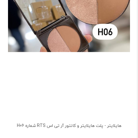
هایلایتر - پلت هایلایتر و کانتور آر تی اس RTS شماره H06