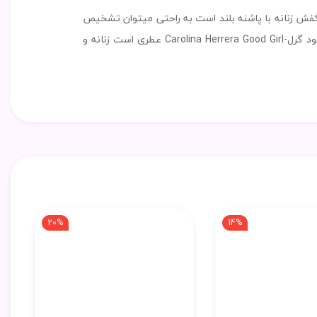
ل را با شکل خاصش که یک کفش زنانه با پاشنه بلند است به راحتی میتوان تشخیص
داد. این عطر کاملا مناسب برای خانمهای جوان است. اولین بار در سال ۲۰۱۶ به بازار عطر و ادکلن عرضه شد . عطر ادکلن کارولینا هررا گود گرل-Carolina Herrera Good Girl عطری است زنانه و
20%
14%