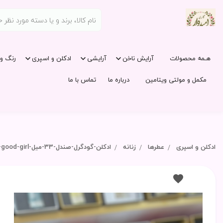
هـمه محصولات
آرایش ناخن
آرایشی
ادکلن و اسپری
رنگ و 
مکمل و مولتی ویتامین
درباره ما
تماس با ما
ادکلن و اسپری
عطرها
زنانه
ادکلن-گودگرل-صندل-33-میل-carolina-herrera-good-girl