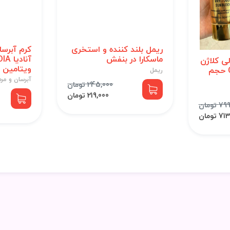
ریمل بلند کننده و استخری
کرم آبرس
ماسکارا در بنفش
ی کلاژن
ویتامین C حجم 150 میل
COLLAGEN spf90 حجم
ریمل
آبرسان و مر
245,000 تومان
219,000 تومان
 تومان
 تومان