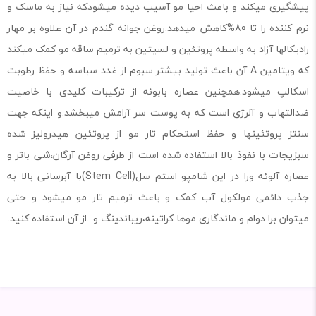
پیشگیری میکند و باعث احیا مو آسیب دیده میشودکه نیاز به ماسک و
نرم کننده را تا 80%کاهش میدهد.روغن جوانه گندم در آن علاوه بر مهار
رادیکالها آزاد به واسطه پروتئین و لسیتین به ترمیم ساقه مو کمک میکند
که ویتامین A آن باعث تولید بیشتر سبوم از غدد سباسه و حفظ رطوبت
اسکالپ میشود.همچنین عصاره بابونه از ترکیبات کلیدی با خاصیت
ضدالتهاب و آلرژی است که به پوست سر آرامش میبخشد.و اینکه جهت
سنتز پروتئینها و حفظ استحکام تار مو از پروتئین هیدرولیز شده
سبزیجات با نفوذ بالا استفاده شده است از طرفی روغن آرگان،شی باتر و
عصاره آلوئه ورا در این شامپو استم سل(Stem Cell)با آبرسانی بالا به
جذب دائمی مولکول آب کمک و باعث ترمیم تار مو میشود و حتی
میتوان برا دوام و ماندگاری موها کراتینه،ریباندینگ و...از آن استفاده کنید.