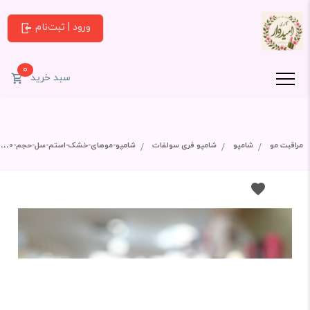
ورود | ثبت‌نام
0
سبد خرید
مراقبت مو
شامپو
شامپو فری سولفات
شامپو-موهای-خشک-استم-سل-حجم-250-میل