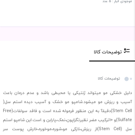
موجودی انبار : 5 عدد
توضیحات کالا
توضیحات کالا
دلیل خشکی مو میتواند ژنتیکی یا محیطی باشد و عدم درمان باعث
آسیب و ریزش مو میشود.شامپو مو خشک و آسیب دیده استم سل(
Stem Cell)دقیقآ به این منظور فرموله شده است و فاقد سولفات(Free
Sulfate)و 10ترکیب مضر نظیرتگزاپون،نمک،پارابن و..است.این شامپو استم
سل (Stem Cell)از ریزش،نازکی مو،شوره،موخوره،خارش پوست سر