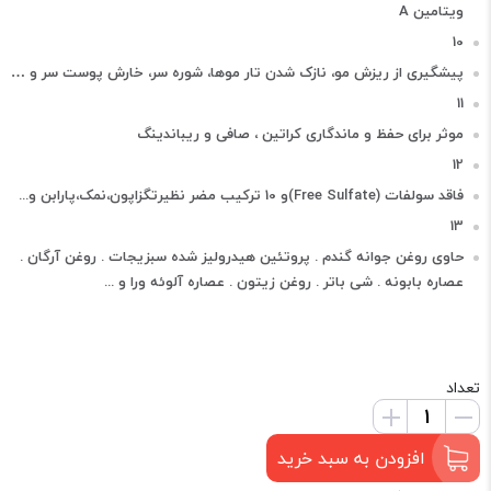
ویتامین A
10
پیشگیری از ریزش مو، نازک شدن تار موها، شوره سر، خارش پوست سر و …
11
موثر برای حفظ و ماندگاری کراتین ، صافی و ریباندینگ
12
فاقد سولفات (Free Sulfate)و 10 ترکیب مضر نظیرتگزاپون،نمک،پارابن و...
13
حاوی روغن جوانه گندم . پروتئین هیدرولیز شده سبزیجات . روغن آرگان .
عصاره بابونه . شی باتر . روغن زیتون . عصاره آلوئه ورا و ...
تعداد
افزودن به سبد خرید